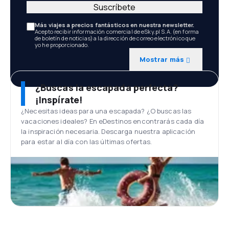
Suscríbete
Más viajes a precios fantásticos en nuestra newsletter.
Acepto recibir información comercial de eSky.pl S.A. (en forma
de boletín de noticias) a la dirección de correo electrónico que
yo he proporcionado.
Mostrar más
¿Buscas la escapada perfecta?
¡Inspírate!
¿Necesitas ideas para una escapada? ¿O buscas las
vacaciones ideales? En eDestinos encontrarás cada día
la inspiración necesaria. Descarga nuestra aplicación
para estar al día con las últimas ofertas.