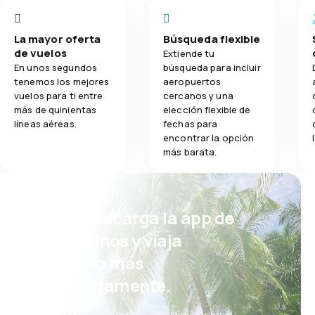
La mayor oferta
Búsqueda flexible
de vuelos
Extiende tu
En unos segundos
búsqueda para incluir
tenemos los mejores
aeropuertos
vuelos para ti entre
cercanos y una
más de quinientas
elección flexible de
líneas aéreas.
fechas para
encontrar la opción
más barata.
¡Eh! Descarga la app de
eDestinos y viaja
incluso más
cómodamente.
Nuevas ofertas cada día: vuelos,