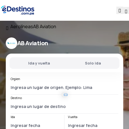
Aerolíneas
AB Aviation
AB Aviation
Ida y vuelta
Solo ida
Orgien
Destino
Ida
Vuelta