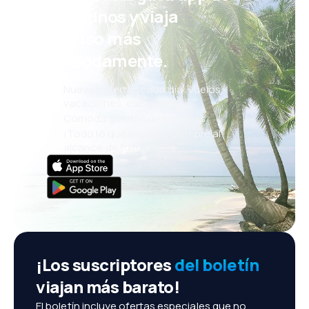
eDestinos y viaja
incluso más
cómodamente.
Nuevas ofertas cada día: vuelos,
vacaciones, escapadas
Cómoda gestión de reservas
¡Todo lo que importa, siempre al
alcance de tu mano!
¡Los suscriptores
del boletín
viajan más barato!
El boletín incluye ofertas especiales que no