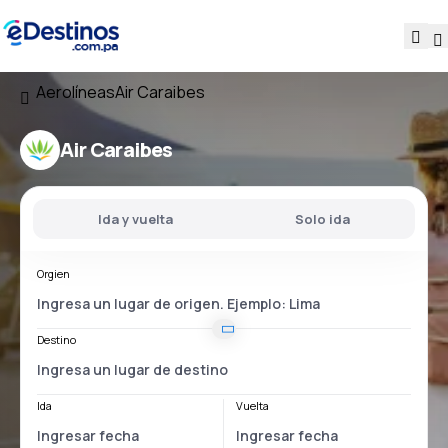
Aerolíneas
Air Caraibes
Air Caraibes
Ida y vuelta
Solo ida
Orgien
Destino
Ida
Vuelta