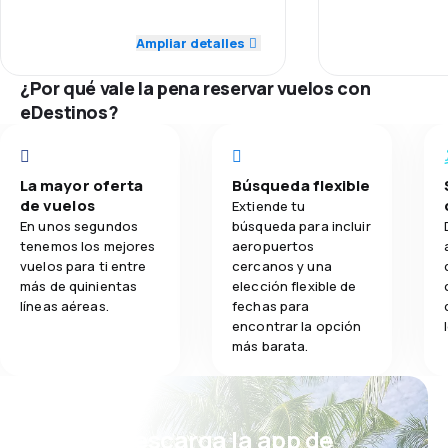
Personal
5.0
Puntualidad
Ampliar detalles
3.9
Comidas
Puntualidad
4.0
Red de conexiones
¿Por qué vale la pena reservar vuelos con
Red de conex
3.0
eDestinos?
Precio del billete
Precio del bill
3.0
Comodidad de viaje
La mayor oferta
Búsqueda flexible
Comodidad de
3.0
de vuelos
Transporte de equipaje
Extiende tu
En unos segundos
búsqueda para incluir
Transporte de
tenemos los mejores
aeropuertos
1.0
Comidas
vuelos para ti entre
cercanos y una
más de quinientas
elección flexible de
Comidas
líneas aéreas.
fechas para
encontrar la opción
más barata.
¡Eh! Descarga la app de