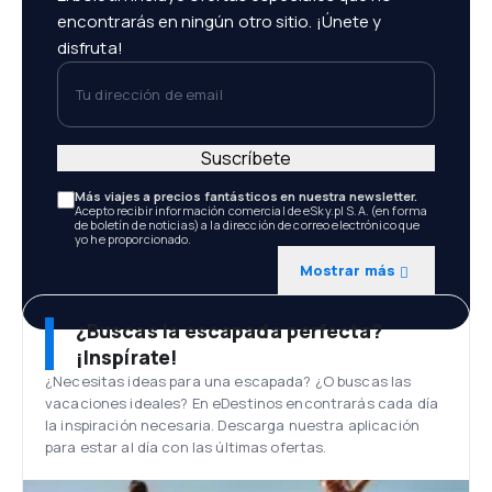
encontrarás en ningún otro sitio. ¡Únete y
disfruta!
Tu dirección de email
Suscríbete
Más viajes a precios fantásticos en nuestra newsletter.
Acepto recibir información comercial de eSky.pl S.A. (en forma
de boletín de noticias) a la dirección de correo electrónico que
yo he proporcionado.
Mostrar más
¿Buscas la escapada perfecta?
¡Inspírate!
¿Necesitas ideas para una escapada? ¿O buscas las
vacaciones ideales? En eDestinos encontrarás cada día
la inspiración necesaria. Descarga nuestra aplicación
para estar al día con las últimas ofertas.