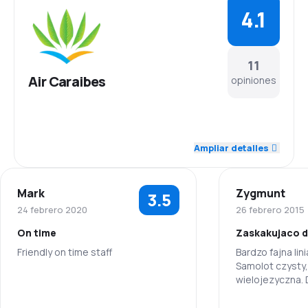
4.1
11
Air Caraibes
opiniones
4.4
Personal
Ampliar detalles
4.6
Puntualidad
Mark
Zygmunt
3.5
4.0
Red de conexiones
24 febrero 2020
26 febrero 2015
On time
Zaskakujaco 
4.0
Precio del billete
Friendly on time staff
Bardzo fajna lin
Samolot czysty
4.0
Comodidad de viaje
wielojezyczna.
5.0
Personal
4.3
Transporte de equipaje