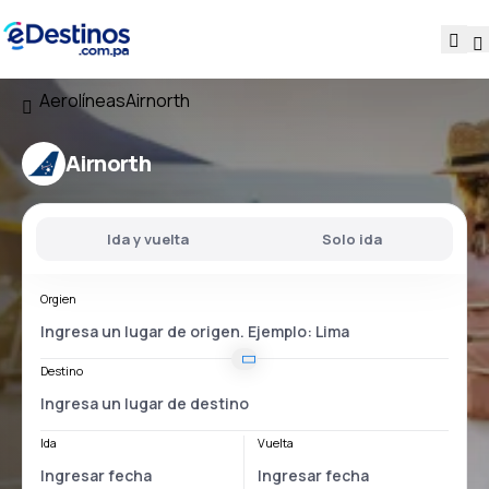
Aerolíneas
Airnorth
Airnorth
Ida y vuelta
Solo ida
Orgien
Destino
Ida
Vuelta