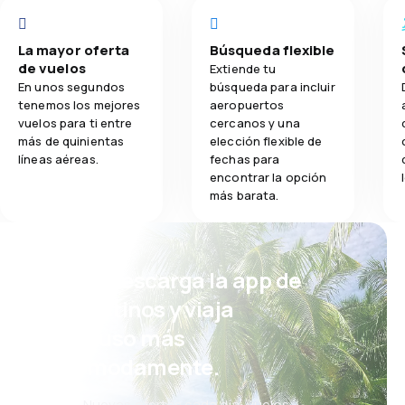
La mayor oferta
Búsqueda flexible
de vuelos
Extiende tu
En unos segundos
búsqueda para incluir
tenemos los mejores
aeropuertos
vuelos para ti entre
cercanos y una
más de quinientas
elección flexible de
líneas aéreas.
fechas para
encontrar la opción
más barata.
¡Eh! Descarga la app de
eDestinos y viaja
incluso más
cómodamente.
Nuevas ofertas cada día: vuelos,