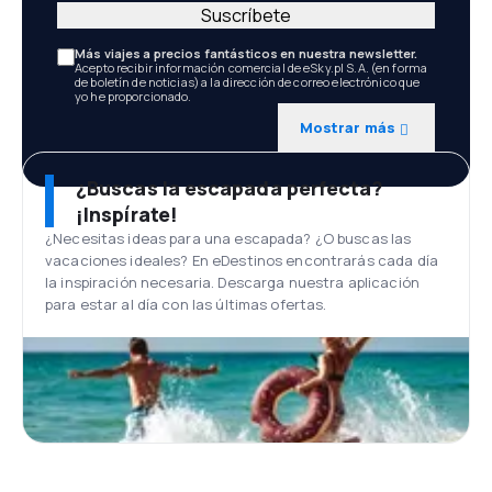
Suscríbete
Más viajes a precios fantásticos en nuestra newsletter.
Acepto recibir información comercial de eSky.pl S.A. (en forma
de boletín de noticias) a la dirección de correo electrónico que
yo he proporcionado.
Mostrar más
¿Buscas la escapada perfecta?
¡Inspírate!
¿Necesitas ideas para una escapada? ¿O buscas las
vacaciones ideales? En eDestinos encontrarás cada día
la inspiración necesaria. Descarga nuestra aplicación
para estar al día con las últimas ofertas.