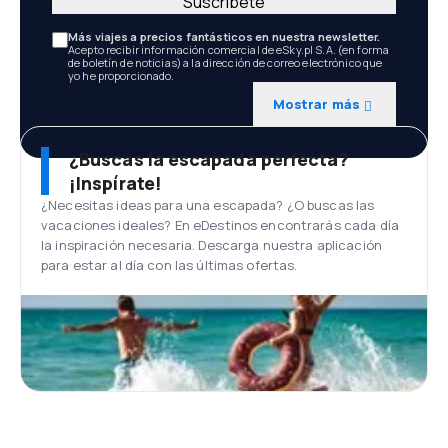
Suscríbete
Más viajes a precios fantásticos en nuestra newsletter.
Acepto recibir información comercial de eSky.pl S.A. (en forma
de boletín de noticias) a la dirección de correo electrónico que
yo he proporcionado.
Mostrar más
¿Buscas la escapada perfecta?
¡Inspírate!
¿Necesitas ideas para una escapada? ¿O buscas las
vacaciones ideales? En eDestinos encontrarás cada día
la inspiración necesaria. Descarga nuestra aplicación
para estar al día con las últimas ofertas.