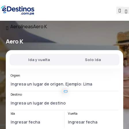
Aerolíneas
Aero K
Aero K
Ida y vuelta
Solo ida
Orgien
Destino
Ida
Vuelta