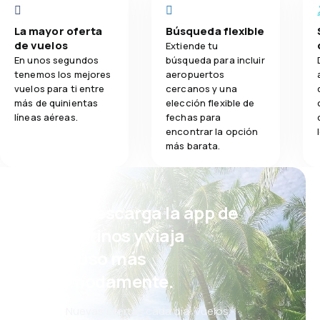
La mayor oferta
Búsqueda flexible
de vuelos
Extiende tu
En unos segundos
búsqueda para incluir
tenemos los mejores
aeropuertos
vuelos para ti entre
cercanos y una
más de quinientas
elección flexible de
líneas aéreas.
fechas para
encontrar la opción
más barata.
¡Eh! Descarga la app de
eDestinos y viaja
incluso más
cómodamente.
Nuevas ofertas cada día: vuelos,