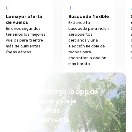
La mayor oferta
Búsqueda flexible
de vuelos
Extiende tu
En unos segundos
búsqueda para incluir
tenemos los mejores
aeropuertos
vuelos para ti entre
cercanos y una
más de quinientas
elección flexible de
líneas aéreas.
fechas para
encontrar la opción
más barata.
¡Eh! Descarga la app de
eDestinos y viaja
incluso más
cómodamente.
Nuevas ofertas cada día: vuelos,