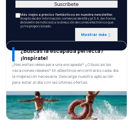
Suscríbete
Más viajes a precios fantásticos en nuestra newsletter.
Acepto recibir información comercial de eSky.pl S.A. (en forma
de boletín de noticias) a la dirección de correo electrónico que
yo he proporcionado.
Mostrar más
¿Buscas la escapada perfecta?
¡Inspírate!
¿Necesitas ideas para una escapada? ¿O buscas las
vacaciones ideales? En eDestinos encontrarás cada día
la inspiración necesaria. Descarga nuestra aplicación
para estar al día con las últimas ofertas.