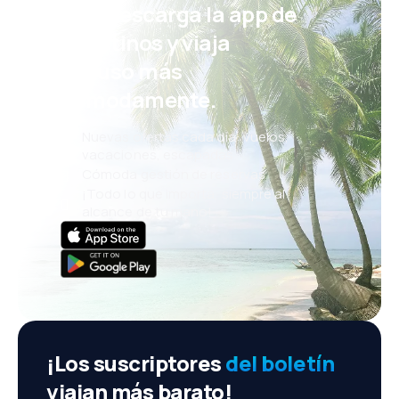
¡Eh! Descarga la app de
eDestinos y viaja
incluso más
cómodamente.
Nuevas ofertas cada día: vuelos,
vacaciones, escapadas
Cómoda gestión de reservas
¡Todo lo que importa, siempre al
alcance de tu mano!
¡Los suscriptores
del boletín
viajan más barato!