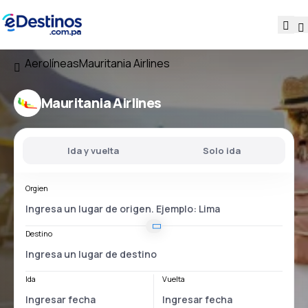
Aerolíneas
Mauritania Airlines
Mauritania Airlines
Ida y vuelta
Solo ida
Orgien
Destino
Ida
Vuelta