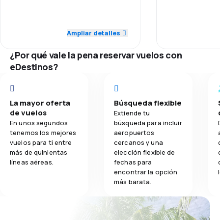
5.0
Transporte de equipaje
5.0
Precio del billete
Puntualidad
Ampliar detalles
3.5
Comidas
5.0
Comodidad de viaje
Red de conex
¿Por qué vale la pena reservar vuelos con
4.0
eDestinos?
Comidas
Precio del bill
Comodidad de
La mayor oferta
Búsqueda flexible
de vuelos
Transporte de
Extiende tu
En unos segundos
búsqueda para incluir
tenemos los mejores
aeropuertos
Comidas
vuelos para ti entre
cercanos y una
más de quinientas
elección flexible de
líneas aéreas.
fechas para
encontrar la opción
más barata.