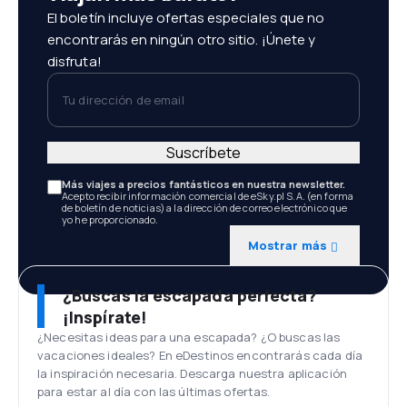
El boletín incluye ofertas especiales que no
encontrarás en ningún otro sitio. ¡Únete y
disfruta!
Tu dirección de email
Suscríbete
Más viajes a precios fantásticos en nuestra newsletter.
Acepto recibir información comercial de eSky.pl S.A. (en forma
de boletín de noticias) a la dirección de correo electrónico que
yo he proporcionado.
Mostrar más
¿Buscas la escapada perfecta?
¡Inspírate!
¿Necesitas ideas para una escapada? ¿O buscas las
vacaciones ideales? En eDestinos encontrarás cada día
la inspiración necesaria. Descarga nuestra aplicación
para estar al día con las últimas ofertas.