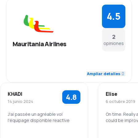
4.5
2
Mauritania Airlines
opiniones
4.5
Personal
Ampliar detalles
5.0
Puntualidad
KHADI
Elise
4.8
4.0
Red de conexiones
14 junio 2024
6 octubre 2019
4.5
Precio del billete
J'ai passée un agréable vol
On time. Really
l'équipage disponible reactive
could be impro
5.0
Comodidad de viaje
5.0
Personal
Personal