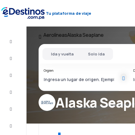
Tu plataforma de viaje
Aerolíneas
Alaska Seaplane
Vuelos
baratos
Ida y vuelta
Solo ida
Alojamientos
Orgien
D
Ofertas
Completa
el viaje
Alaska Seap
Inspiración
y consejos
Atención
al cliente