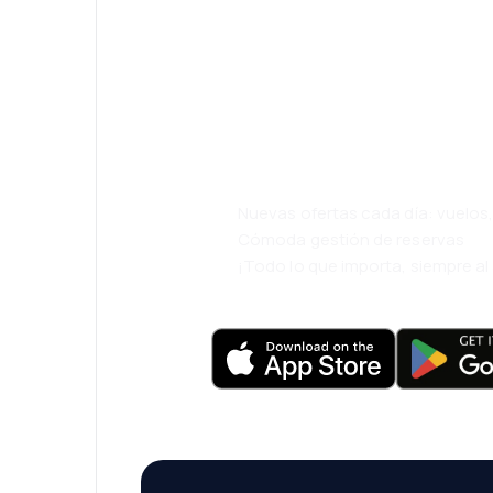
¡Eh! Descarga l
eDestinos y via
cómodamente.
Nuevas ofertas cada día: vuelo
Cómoda gestión de reservas
¡Todo lo que importa, siempre a