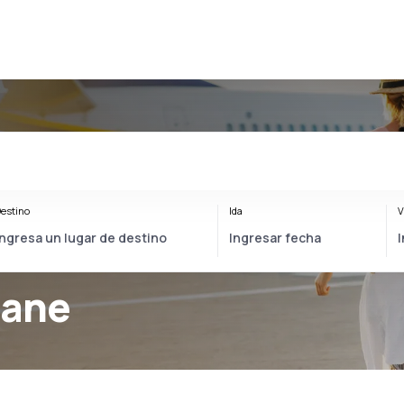
estino
Ida
V
lane