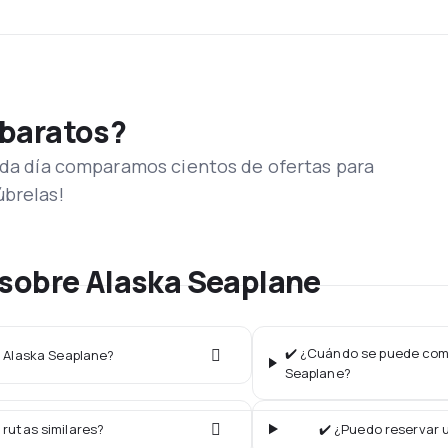
 baratos?
Cada día comparamos cientos de ofertas para
úbrelas!
 sobre Alaska Seaplane
✔️ ¿Cuándo se puede comp
a Alaska Seaplane?
Seaplane?
 rutas similares?
✔️ ¿Puedo reservar 