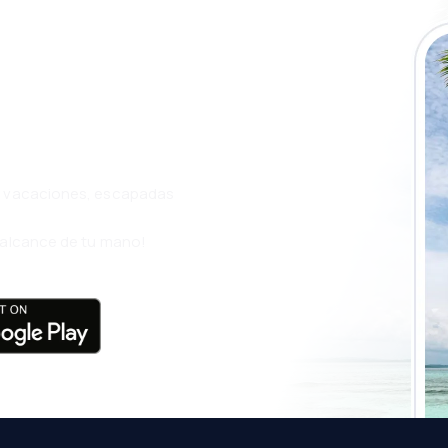
a app de
ja incluso más
s, vacaciones, escapadas
l alcance de tu mano!