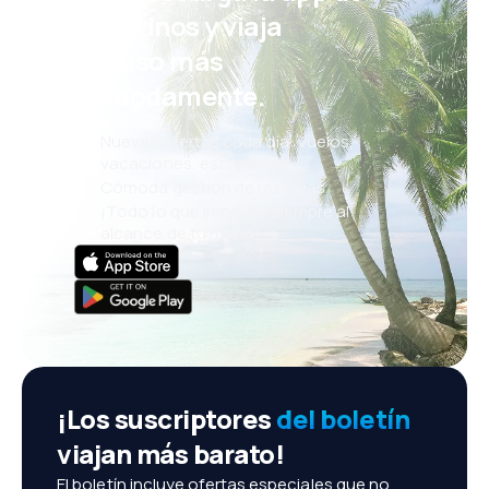
eDestinos y viaja
incluso más
cómodamente.
Nuevas ofertas cada día: vuelos,
vacaciones, escapadas
Cómoda gestión de reservas
¡Todo lo que importa, siempre al
alcance de tu mano!
¡Los suscriptores
del boletín
viajan más barato!
El boletín incluye ofertas especiales que no