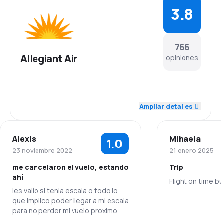
3.8
766
Allegiant Air
opiniones
4.4
Personal
Ampliar detalles
4.3
Puntualidad
Alexis
Mihaela
1.0
4.1
Red de conexiones
23 noviembre 2022
21 enero 2025
me cancelaron el vuelo, estando
Trip
4.1
Precio del billete
ahí
Flight on time 
les valío si tenia escala o todo lo
3.6
Comodidad de viaje
que implico poder llegar a mi escala
Personal
para no perder mi vuelo proximo
3.7
Transporte de equipaje