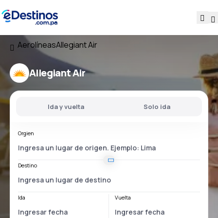
Aerolíneas
Allegiant Air
Allegiant Air
Ida y vuelta
Solo ida
Orgien
Destino
Ida
Vuelta