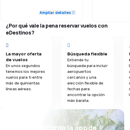
Puntualidad
1.0
Personal
Ampliar detalles
2.1
Comidas
Red de conex
1.0
Puntualidad
¿Por qué vale la pena reservar vuelos con
eDestinos?
Precio del bill
1.0
Red de conexiones
Comodidad de
1.0
Precio del billete
La mayor oferta
Búsqueda flexible
de vuelos
Transporte de
Extiende tu
1.0
Comodidad de viaje
En unos segundos
búsqueda para incluir
tenemos los mejores
aeropuertos
Comidas
1.0
Transporte de equipaje
vuelos para ti entre
cercanos y una
más de quinientas
elección flexible de
líneas aéreas.
fechas para
1.0
Comidas
encontrar la opción
más barata.
¡Eh! Descarga la app de