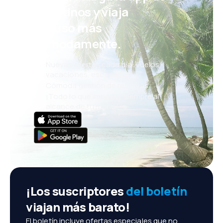
eDestinos y viaja
incluso más
cómodamente.
Nuevas ofertas cada día: vuelos,
vacaciones, escapadas
Cómoda gestión de reservas
¡Todo lo que importa, siempre al
alcance de tu mano!
¡Los suscriptores
del boletín
viajan más barato!
El boletín incluye ofertas especiales que no