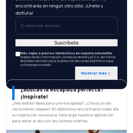
encontrarás en ningún otro sitio. ¡Únete y
disfruta!
Tu dirección de email
Suscríbete
Más viajes a precios fantásticos en nuestra newsletter.
Acepto recibir información comercial de eSky.pl S.A. (en forma
de boletín de noticias) a la dirección de correo electrónico que
yo he proporcionado.
Mostrar más
¿Buscas la escapada perfecta?
¡Inspírate!
¿Necesitas ideas para una escapada? ¿O buscas las
vacaciones ideales? En eDestinos encontrarás cada día
la inspiración necesaria. Descarga nuestra aplicación
para estar al día con las últimas ofertas.