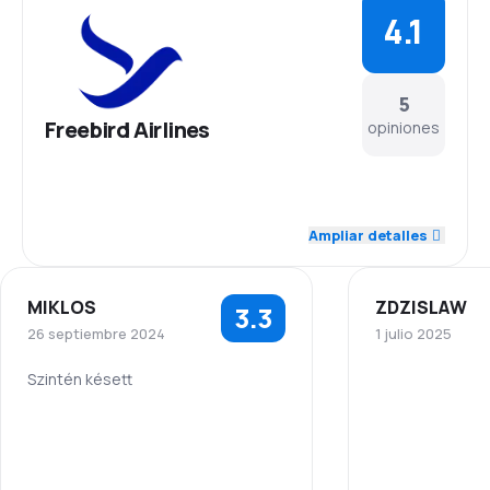
4.1
5
Freebird Airlines
opiniones
4.6
Personal
Ampliar detalles
4.2
Puntualidad
MIKLOS
ZDZISLAW
3.3
5.0
Red de conexiones
26 septiembre 2024
1 julio 2025
3.3
Precio del billete
Szintén késett
Personal
5.0
Personal
3.5
Comodidad de viaje
Puntualidad
1.0
Puntualidad
4.3
Transporte de equipaje