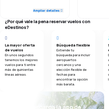
Red de conex
Ampliar detalles
3.3
Comidas
Precio del bill
¿Por qué vale la pena reservar vuelos con
eDestinos?
Comodidad de
Transporte de
La mayor oferta
Búsqueda flexible
de vuelos
Extiende tu
Comidas
En unos segundos
búsqueda para incluir
tenemos los mejores
aeropuertos
vuelos para ti entre
cercanos y una
más de quinientas
elección flexible de
líneas aéreas.
fechas para
encontrar la opción
más barata.
¡Eh! Descarga la app de