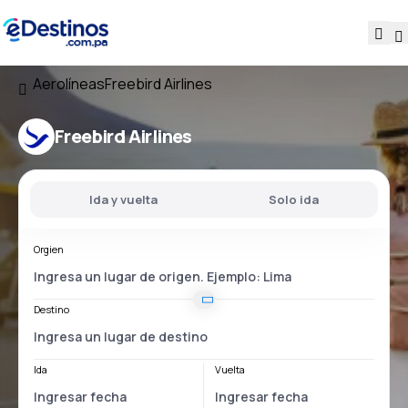
Aerolíneas
Freebird Airlines
Freebird Airlines
Ida y vuelta
Solo ida
Orgien
Destino
Ida
Vuelta