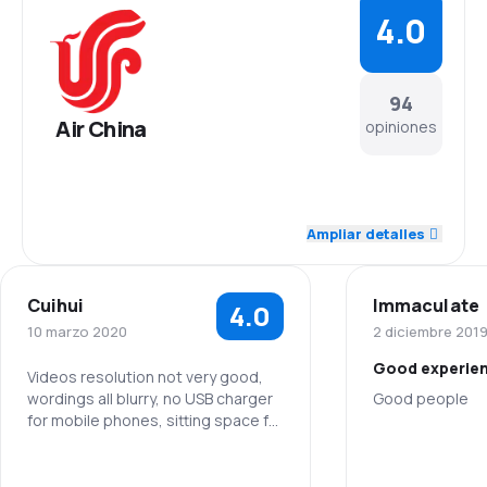
4.0
94
Air China
opiniones
4.2
Personal
Ampliar detalles
4.2
Puntualidad
Cuihui
Immaculate
4.0
4.3
Red de conexiones
10 marzo 2020
2 diciembre 201
Good experie
4.1
Precio del billete
Videos resolution not very good,
wordings all blurry, no USB charger
Good people
for mobile phones, sitting space for
3.5
Comodidad de viaje
tight for flight from Heathrow to
Personal
Beijing.
4.0
Personal
4.1
Transporte de equipaje