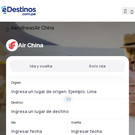
Aerolíneas
Air China
Air China
Ida y vuelta
Solo ida
Orgien
Destino
Ida
Vuelta