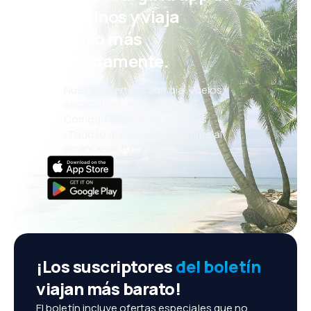
eDestinos y viaja
incluso más
cómodamente.
Nuevas ofertas cada día: vuelos,
vacaciones, escapadas
Cómoda gestión de reservas
¡Todo lo que importa, siempre al
alcance de tu mano!
¡Los suscriptores
del boletín
viajan más barato!
El boletín incluye ofertas especiales que no