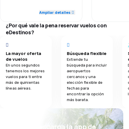
Puntualidad
4.0
Puntualidad
Ampliar detalles
3.5
Comidas
Red de conex
4.0
Red de conexiones
¿Por qué vale la pena reservar vuelos con
eDestinos?
Precio del bill
5.0
Precio del billete
Comodidad de
4.0
Comodidad de viaje
La mayor oferta
Búsqueda flexible
de vuelos
Transporte de
Extiende tu
4.0
Transporte de equipaje
En unos segundos
búsqueda para incluir
tenemos los mejores
aeropuertos
Comidas
vuelos para ti entre
cercanos y una
4.0
Comidas
más de quinientas
elección flexible de
líneas aéreas.
fechas para
encontrar la opción
más barata.
¡Eh! Descarga la app de