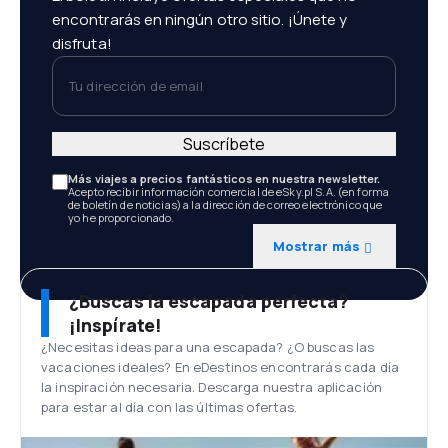
encontrarás en ningún otro sitio. ¡Únete y
disfruta!
Tu dirección de email
Suscríbete
Más viajes a precios fantásticos en nuestra newsletter.
Acepto recibir información comercial de eSky.pl S.A. (en forma
de boletín de noticias) a la dirección de correo electrónico que
yo he proporcionado.
Mostrar más
¿Buscas la escapada perfecta?
¡Inspírate!
¿Necesitas ideas para una escapada? ¿O buscas las
vacaciones ideales? En eDestinos encontrarás cada día
la inspiración necesaria. Descarga nuestra aplicación
para estar al día con las últimas ofertas.