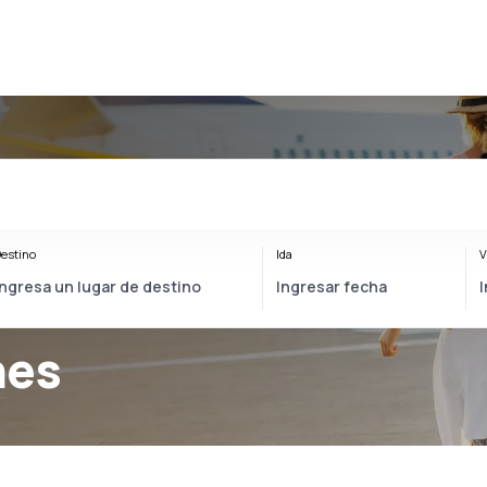
estino
Ida
V
nes