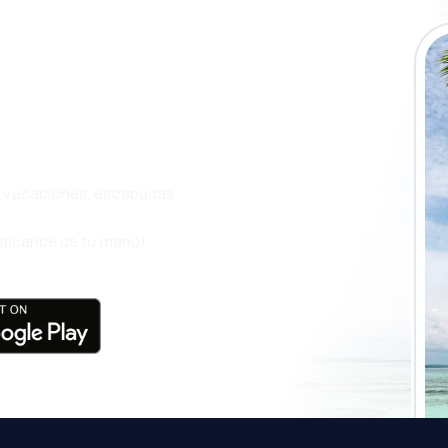
a app de
ja incluso más
s, vacaciones, escapadas
l alcance de tu mano!