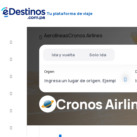
Tu plataforma de viaje
Aerolíneas
Cronos Airlines
Vuelos
baratos
Ida y vuelta
Solo ida
Alojamientos
Orgien
D
Ofertas
Completa
el viaje
Cronos Airli
Inspiración
y consejos
Atención
al cliente