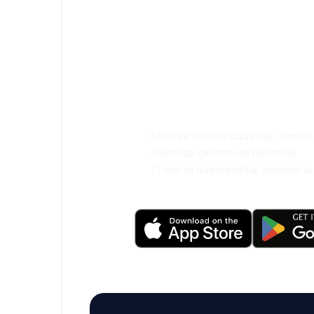
¡Eh! Descarga l
eDestinos y via
cómodamente.
Nuevas ofertas cada día: vuelo
Cómoda gestión de reservas
¡Todo lo que importa, siempre a