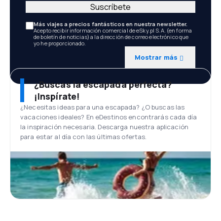
Suscríbete
Más viajes a precios fantásticos en nuestra newsletter.
Acepto recibir información comercial de eSky.pl S.A. (en forma
de boletín de noticias) a la dirección de correo electrónico que
yo he proporcionado.
Mostrar más
¿Buscas la escapada perfecta?
¡Inspírate!
¿Necesitas ideas para una escapada? ¿O buscas las
vacaciones ideales? En eDestinos encontrarás cada día
la inspiración necesaria. Descarga nuestra aplicación
para estar al día con las últimas ofertas.