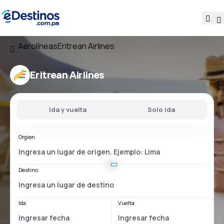
Aerolíneas
Eritrean Airlines
Eritrean Airlines
Ida y vuelta
Solo ida
Orgien
Destino
Ida
Vuelta