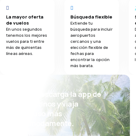
La mayor oferta
Búsqueda flexible
de vuelos
Extiende tu
En unos segundos
búsqueda para incluir
tenemos los mejores
aeropuertos
vuelos para ti entre
cercanos y una
más de quinientas
elección flexible de
líneas aéreas.
fechas para
encontrar la opción
más barata.
¡Eh! Descarga la app de
eDestinos y viaja
incluso más
cómodamente.
Nuevas ofertas cada día: vuelos,