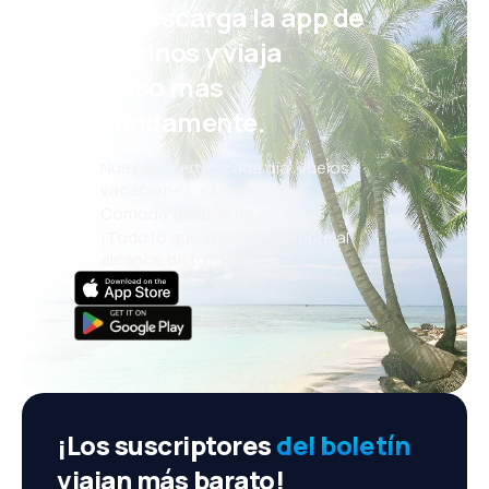
¡Eh! Descarga la app de
eDestinos y viaja
incluso más
cómodamente.
Nuevas ofertas cada día: vuelos,
vacaciones, escapadas
Cómoda gestión de reservas
¡Todo lo que importa, siempre al
alcance de tu mano!
¡Los suscriptores
del boletín
viajan más barato!