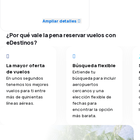
5.0
Transporte de equipaje
5.0
Red de conexiones
Ampliar detalles
5.0
Comidas
5.0
Precio del billete
¿Por qué vale la pena reservar vuelos con
eDestinos?
5.0
Comodidad de viaje
5.0
Transporte de equipaje
La mayor oferta
Búsqueda flexible
de vuelos
Extiende tu
5.0
Comidas
En unos segundos
búsqueda para incluir
tenemos los mejores
aeropuertos
vuelos para ti entre
cercanos y una
más de quinientas
elección flexible de
líneas aéreas.
fechas para
encontrar la opción
más barata.