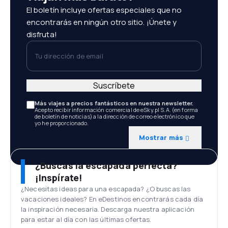
El boletín incluye ofertas especiales que no
encontrarás en ningún otro sitio. ¡Únete y
disfruta!
Tu dirección de email
Suscríbete
Más viajes a precios fantásticos en nuestra newsletter.
Acepto recibir información comercial de eSky.pl S.A. (en forma
de boletín de noticias) a la dirección de correo electrónico que
yo he proporcionado.
Mostrar más
¿Buscas la escapada perfecta?
¡Inspírate!
¿Necesitas ideas para una escapada? ¿O buscas las
vacaciones ideales? En eDestinos encontrarás cada día
la inspiración necesaria. Descarga nuestra aplicación
para estar al día con las últimas ofertas.