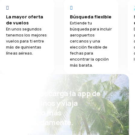
La mayor oferta
Búsqueda flexible
de vuelos
Extiende tu
En unos segundos
búsqueda para incluir
tenemos los mejores
aeropuertos
vuelos para ti entre
cercanos y una
más de quinientas
elección flexible de
líneas aéreas.
fechas para
encontrar la opción
más barata.
¡Eh! Descarga la app de
eDestinos y viaja
incluso más
cómodamente.
Nuevas ofertas cada día: vuelos,