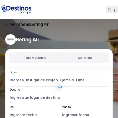
Aerolíneas
Bering Air
Bering Air
Ida y vuelta
Solo ida
Orgien
Destino
Ida
Vuelta