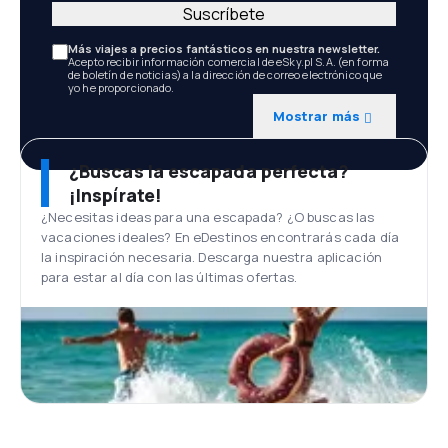
Suscríbete
Más viajes a precios fantásticos en nuestra newsletter.
Acepto recibir información comercial de eSky.pl S.A. (en forma
de boletín de noticias) a la dirección de correo electrónico que
yo he proporcionado.
Mostrar más
¿Buscas la escapada perfecta?
¡Inspírate!
¿Necesitas ideas para una escapada? ¿O buscas las
vacaciones ideales? En eDestinos encontrarás cada día
la inspiración necesaria. Descarga nuestra aplicación
para estar al día con las últimas ofertas.