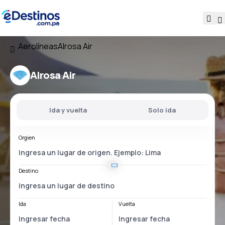
Aerolíneas
Alrosa Air
Alrosa Air
Ida y vuelta
Solo ida
Orgien
Destino
Ida
Vuelta