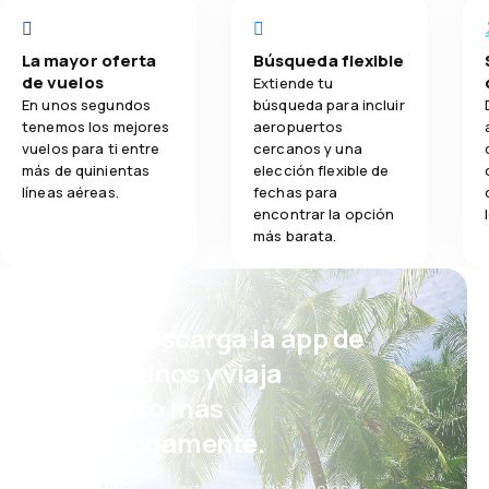
La mayor oferta
Búsqueda flexible
de vuelos
Extiende tu
En unos segundos
búsqueda para incluir
tenemos los mejores
aeropuertos
vuelos para ti entre
cercanos y una
más de quinientas
elección flexible de
líneas aéreas.
fechas para
encontrar la opción
más barata.
¡Eh! Descarga la app de
eDestinos y viaja
incluso más
cómodamente.
Nuevas ofertas cada día: vuelos,