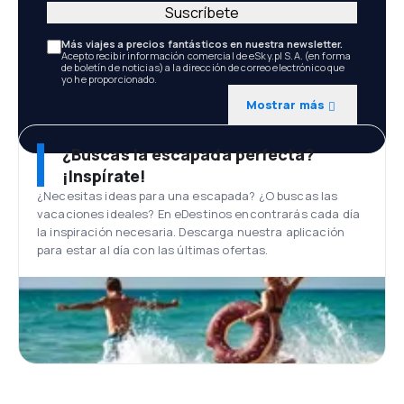
Suscríbete
Más viajes a precios fantásticos en nuestra newsletter.
Acepto recibir información comercial de eSky.pl S.A. (en forma
de boletín de noticias) a la dirección de correo electrónico que
yo he proporcionado.
Mostrar más
¿Buscas la escapada perfecta?
¡Inspírate!
¿Necesitas ideas para una escapada? ¿O buscas las
vacaciones ideales? En eDestinos encontrarás cada día
la inspiración necesaria. Descarga nuestra aplicación
para estar al día con las últimas ofertas.