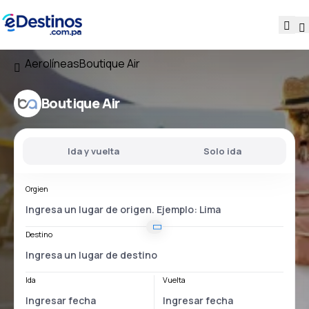
Aerolíneas
Boutique Air
Boutique Air
Ida y vuelta
Solo ida
Orgien
Destino
Ida
Vuelta