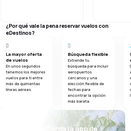
Personal
and I had to purchase a other flight
and professiona
to South west ... I think you figure
disgruntled pa
3.0
Comidas
Puntualidad
the rest.
board . Commen
professionalism
¿Por qué vale la pena reservar vuelos con
my many flights
Red de conex
eDestinos?
Precio del bill
La mayor oferta
Búsqueda flexible
Comodidad de
de vuelos
Extiende tu
En unos segundos
búsqueda para incluir
Transporte de
tenemos los mejores
aeropuertos
vuelos para ti entre
cercanos y una
más de quinientas
elección flexible de
Comidas
líneas aéreas.
fechas para
encontrar la opción
más barata.
¡Eh! Descarga la app de