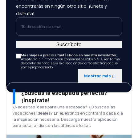
encontrarás en ningún otro sitio. ¡Únete y
disfruta!
Tu dirección de email
Suscríbete
Más viajes a precios fantásticos en nuestra newsletter.
Acepto recibir información comercial de eSky.pl S.A. (en forma
de boletín de noticias) a la dirección de correo electrónico que
yo he proporcionado.
Mostrar más
¿Buscas la escapada perfecta?
¡Inspírate!
¿Necesitas ideas para una escapada? ¿O buscas las
vacaciones ideales? En eDestinos encontrarás cada día
la inspiración necesaria. Descarga nuestra aplicación
para estar al día con las últimas ofertas.