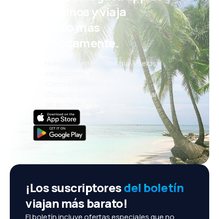
eDestinos y viaja
incluso más
cómodamente.
Nuevas ofertas cada día: vuelos,
vacaciones, escapadas
Cómoda gestión de reservas
¡Todo lo que importa, siempre al
alcance de tu mano!
¡Los suscriptores
del boletín
viajan más barato!
El boletín incluye ofertas especiales que no