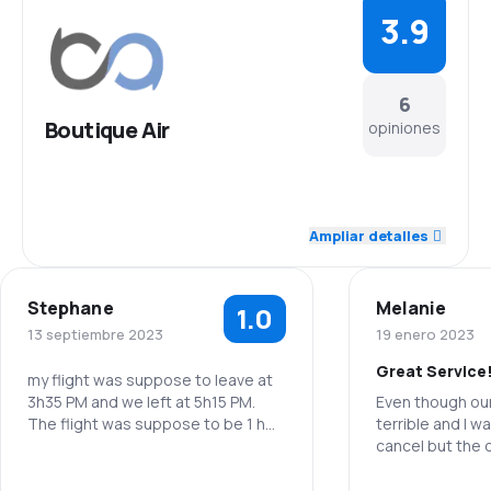
3.9
6
Boutique Air
opiniones
5.0
Personal
Ampliar detalles
4.0
Puntualidad
Stephane
Melanie
1.0
3.0
Red de conexiones
13 septiembre 2023
19 enero 2023
Great Service
4.3
Precio del billete
my flight was suppose to leave at
3h35 PM and we left at 5h15 PM.
Even though ou
The flight was suppose to be 1 h
terrible and I w
3.7
Comodidad de viaje
flight , but we fly over a 1h30
cancel but the di
minutes.
was amazing an
4.0
I miss my United flight to Denver
throughout the t
Transporte de equipaje