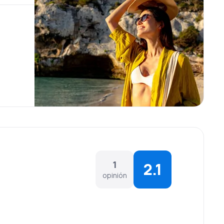
1
2.1
opinión