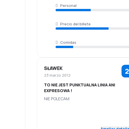
Personal
Precio del billete
Comidas
SŁAWEK
2
23 marzo 2012
TO NIE JEST PUNKTUALNA LINIA ANI
EXPRESOWA !
NIE POLECAM
2.0
Personal
Puntualidad
Red de
Precio del
3.0
Ampliar detall