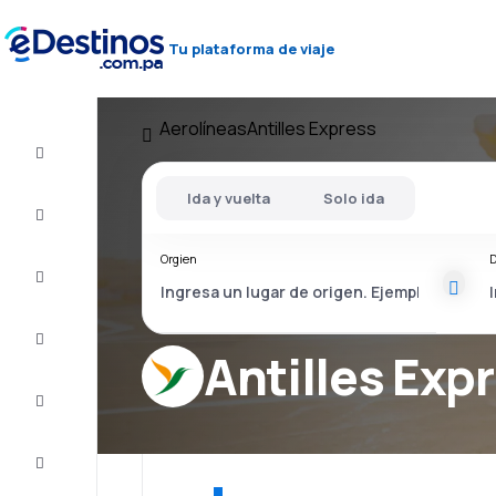
Tu plataforma de viaje
Aerolíneas
Antilles Express
Vuelos
baratos
Ida y vuelta
Solo ida
Alojamientos
Orgien
D
Ofertas
Completa
el viaje
Antilles Exp
Inspiración
y consejos
Atención
al cliente