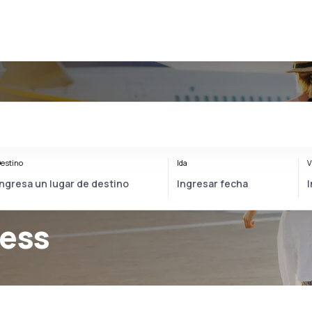
estino
Ida
V
ress