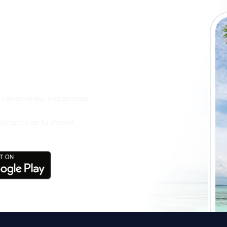
a app de
ja incluso más
s, vacaciones, escapadas
l alcance de tu mano!