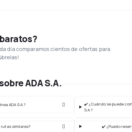
 baratos?
Cada día comparamos cientos de ofertas para
úbrelas!
sobre ADA S.A.
✔️ ¿Cuándo se puede comp
ínea ADA S.A.?
S.A.?
 rutas similares?
✔️ ¿Puedo reser