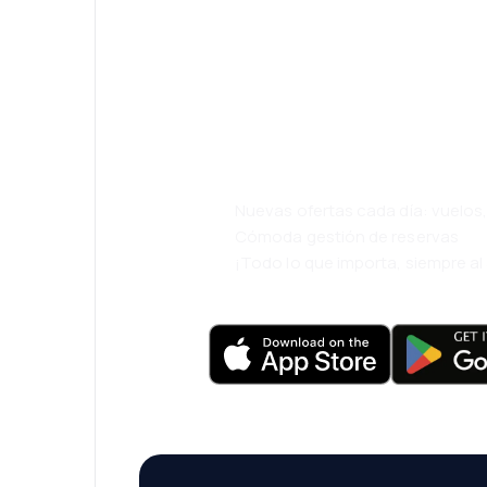
¡Eh! Descarga l
eDestinos y via
cómodamente.
Nuevas ofertas cada día: vuelo
Cómoda gestión de reservas
¡Todo lo que importa, siempre a