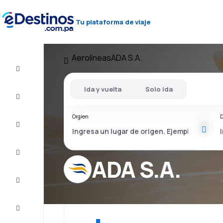
Tu plataforma de viaje
Aerolíneas
ADA S.A.
Vuelos
baratos
Ida y vuelta
Solo ida
Alojamientos
Orgien
D
Ofertas
Completa
el viaje
ADA S.A.
Inspiración
y consejos
Atención
al cliente