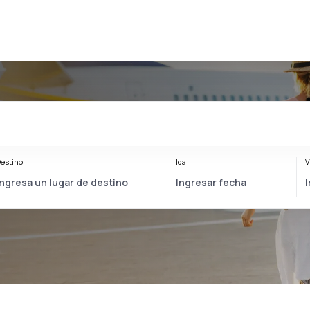
estino
Ida
V