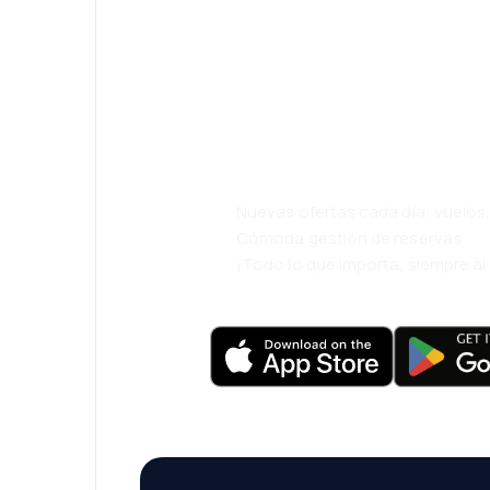
¡Eh! Descarga l
eDestinos y via
cómodamente.
Nuevas ofertas cada día: vuelo
Cómoda gestión de reservas
¡Todo lo que importa, siempre a