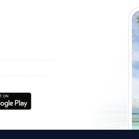
a app de
ja incluso más
s, vacaciones, escapadas
l alcance de tu mano!