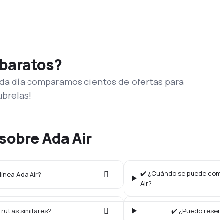
 baratos?
Cada día comparamos cientos de ofertas para
úbrelas!
sobre Ada Air
✔️ ¿Cuándo se puede comp
línea Ada Air?
Air?
 rutas similares?
✔️ ¿Puedo reser