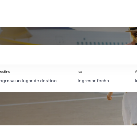
estino
Ida
V