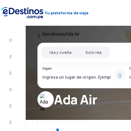
Tu plataforma de viaje
Aerolíneas
Ada Air
Vuelos
baratos
Ida y vuelta
Solo ida
Alojamientos
Orgien
D
Ofertas
Completa
el viaje
Ada Air
Inspiración
y consejos
Atención
al cliente