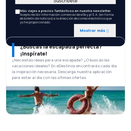
Suscríbete
Más viajes a precios fantásticos en nuestra newsletter.
Acepto recibir información comercial de eSky.pl S.A. (en forma
de boletín de noticias) a la dirección de correo electrónico que
yo he proporcionado.
Mostrar más
¿Buscas la escapada perfecta?
¡Inspírate!
¿Necesitas ideas para una escapada? ¿O buscas las
vacaciones ideales? En eDestinos encontrarás cada día
la inspiración necesaria. Descarga nuestra aplicación
para estar al día con las últimas ofertas.