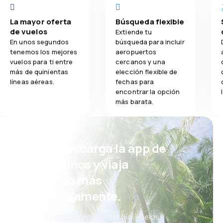
La mayor oferta
Búsqueda flexible
de vuelos
Extiende tu
En unos segundos
búsqueda para incluir
tenemos los mejores
aeropuertos
vuelos para ti entre
cercanos y una
más de quinientas
elección flexible de
líneas aéreas.
fechas para
encontrar la opción
más barata.
¡Eh! Descarga la app de
eDestinos y viaja
incluso más
cómodamente.
Nuevas ofertas cada día: vuelos,