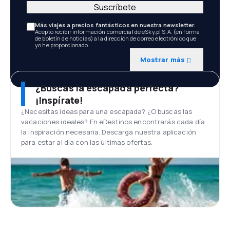
Suscríbete
Más viajes a precios fantásticos en nuestra newsletter.
Acepto recibir información comercial de eSky.pl S.A. (en forma
de boletín de noticias) a la dirección de correo electrónico que
yo he proporcionado.
Mostrar más
¿Buscas la escapada perfecta?
¡Inspírate!
¿Necesitas ideas para una escapada? ¿O buscas las
vacaciones ideales? En eDestinos encontrarás cada día
la inspiración necesaria. Descarga nuestra aplicación
para estar al día con las últimas ofertas.