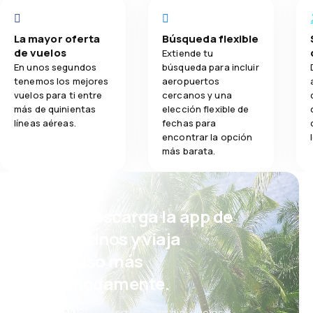
La mayor oferta
Búsqueda flexible
de vuelos
Extiende tu
En unos segundos
búsqueda para incluir
tenemos los mejores
aeropuertos
vuelos para ti entre
cercanos y una
más de quinientas
elección flexible de
líneas aéreas.
fechas para
encontrar la opción
más barata.
¡Eh! Descarga la app de
eDestinos y viaja
incluso más
cómodamente.
Nuevas ofertas cada día: vuelos,