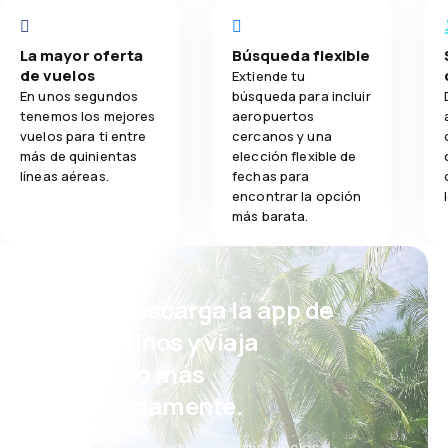
La mayor oferta
Búsqueda flexible
de vuelos
Extiende tu
En unos segundos
búsqueda para incluir
tenemos los mejores
aeropuertos
vuelos para ti entre
cercanos y una
más de quinientas
elección flexible de
líneas aéreas.
fechas para
encontrar la opción
más barata.
¡Eh! Descarga la app de
eDestinos y viaja
incluso más
cómodamente.
Nuevas ofertas cada día: vuelos,