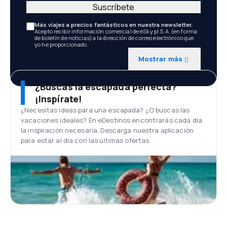
Suscríbete
Más viajes a precios fantásticos en nuestra newsletter.
Acepto recibir información comercial de eSky.pl S.A. (en forma
de boletín de noticias) a la dirección de correo electrónico que
yo he proporcionado.
Mostrar más
¿Buscas la escapada perfecta?
¡Inspírate!
¿Necesitas ideas para una escapada? ¿O buscas las
vacaciones ideales? En eDestinos encontrarás cada día
la inspiración necesaria. Descarga nuestra aplicación
para estar al día con las últimas ofertas.