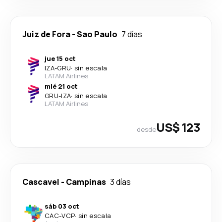
Juiz de Fora
-
Sao Paulo
7 días
jue 15 oct
IZA
-
GRU
·
sin escala
LATAM Airlines
mié 21 oct
GRU
-
IZA
·
sin escala
LATAM Airlines
US$ 123
desde
Cascavel
-
Campinas
3 días
sáb 03 oct
CAC
-
VCP
·
sin escala