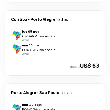
Curitiba
-
Porto Alegre
6 días
jue 05 nov
CWB
-
POA
·
sin escala
Azul
mar 10 nov
POA
-
CWB
·
sin escala
Azul
US$ 63
desde
Porto Alegre
-
Sao Paulo
7 días
mar 22 sept
POA
-
CGH
·
sin escala