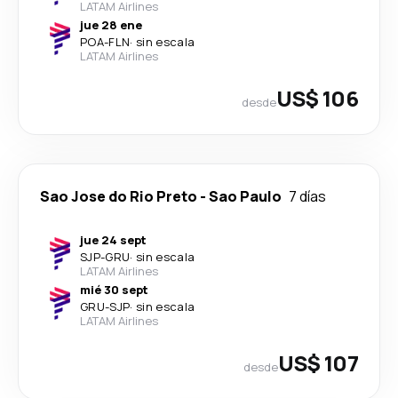
LATAM Airlines
jue 28 ene
POA
-
FLN
·
sin escala
LATAM Airlines
US$ 106
desde
Sao Jose do Rio Preto
-
Sao Paulo
7 días
jue 24 sept
SJP
-
GRU
·
sin escala
LATAM Airlines
mié 30 sept
GRU
-
SJP
·
sin escala
LATAM Airlines
US$ 107
desde