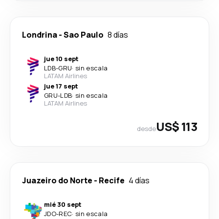
Londrina
-
Sao Paulo
8 días
jue 10 sept
LDB
-
GRU
·
sin escala
LATAM Airlines
jue 17 sept
GRU
-
LDB
·
sin escala
LATAM Airlines
US$ 113
desde
Juazeiro do Norte
-
Recife
4 días
mié 30 sept
JDO
-
REC
·
sin escala