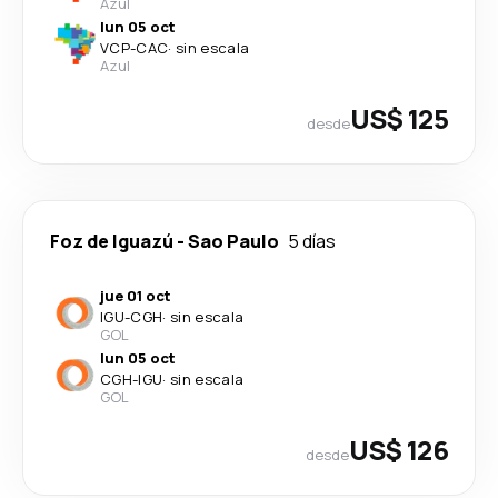
Azul
lun 05 oct
VCP
-
CAC
·
sin escala
Azul
US$ 125
desde
Foz de Iguazú
-
Sao Paulo
5 días
jue 01 oct
IGU
-
CGH
·
sin escala
GOL
lun 05 oct
CGH
-
IGU
·
sin escala
GOL
US$ 126
desde