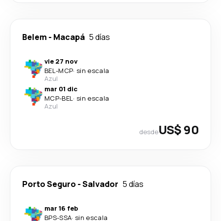
Belem
-
Macapá
5 días
vie 27 nov
BEL
-
MCP
·
sin escala
Azul
mar 01 dic
MCP
-
BEL
·
sin escala
Azul
US$ 90
desde
Porto Seguro
-
Salvador
5 días
mar 16 feb
BPS
-
SSA
·
sin escala