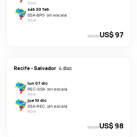
Azul
sáb 20 feb
SSA
-
BPS
·
sin escala
Azul
US$ 97
desde
Recife
-
Salvador
4 días
lun 07 dic
REC
-
SSA
·
sin escala
Azul
jue 10 dic
SSA
-
REC
·
sin escala
Azul
US$ 98
desde