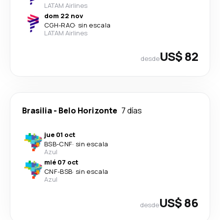
LATAM Airlines
dom 22 nov
CGH
-
RAO
·
sin escala
LATAM Airlines
US$ 82
desde
Brasilia
-
Belo Horizonte
7 días
jue 01 oct
BSB
-
CNF
·
sin escala
Azul
mié 07 oct
CNF
-
BSB
·
sin escala
Azul
US$ 86
desde