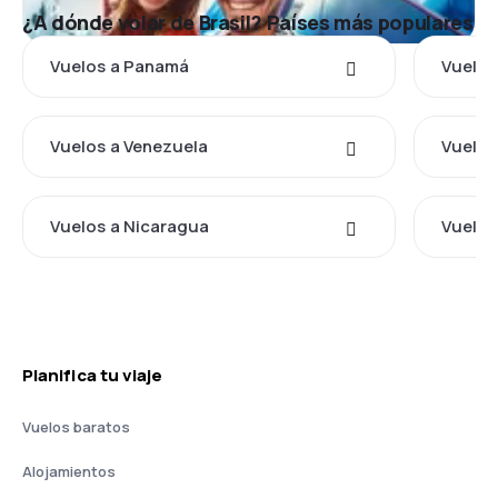
¿A dónde volar de Brasil? Países más populares
Vuelos a Panamá
Vuelos
Vuelos a Venezuela
Vuelos
Vuelos a Nicaragua
Vuelos
Planifica tu viaje
Vuelos baratos
Alojamientos