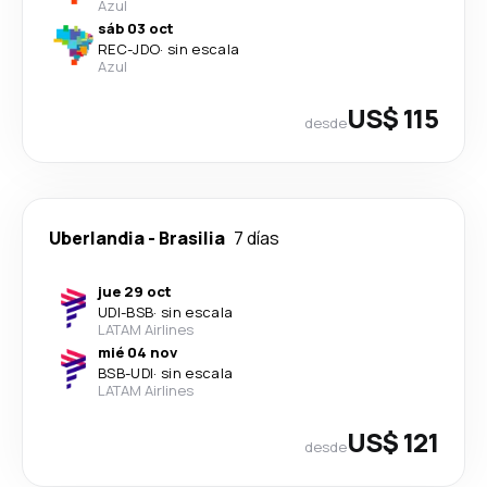
Azul
sáb 03 oct
REC
-
JDO
·
sin escala
Azul
US$ 115
desde
Uberlandia
-
Brasilia
7 días
jue 29 oct
UDI
-
BSB
·
sin escala
LATAM Airlines
mié 04 nov
BSB
-
UDI
·
sin escala
LATAM Airlines
US$ 121
desde