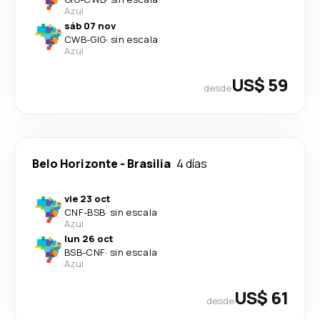
Azul
sáb 07 nov
CWB
-
GIG
·
sin escala
Azul
US$ 59
desde
Belo Horizonte
-
Brasilia
4 días
vie 23 oct
CNF
-
BSB
·
sin escala
Azul
lun 26 oct
BSB
-
CNF
·
sin escala
Azul
US$ 61
desde