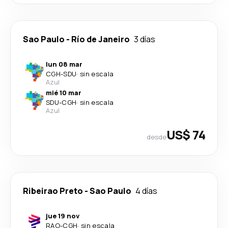
Sao Paulo
-
Río de Janeiro
3 días
lun 08 mar
CGH
-
SDU
·
sin escala
Azul
mié 10 mar
SDU
-
CGH
·
sin escala
Azul
US$ 74
desde
Ribeirao Preto
-
Sao Paulo
4 días
jue 19 nov
RAO
-
CGH
·
sin escala