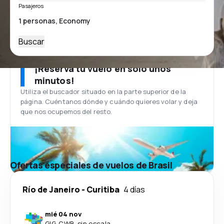
Pasajeros
Buscar
¡Reserva tu vuelo en solo unos
minutos!
Utiliza el buscador situado en la parte superior de la
página. Cuéntanos dónde y cuándo quieres volar y deja
que nos ocupemos del resto.
Ofertas especiales de vuelos de Brasil
Río de Janeiro
-
Curitiba
4 días
mié 04 nov
GIG
-
CWB
·
sin escala