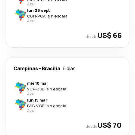
Azul
lun 28 sept
CGH
-
POA
·
sin escala
Azul
US$ 66
desde
Campinas
-
Brasilia
6 días
mié 10 mar
VCP
-
BSB
·
sin escala
Azul
lun 15 mar
BSB
-
VCP
·
sin escala
Azul
US$ 70
desde