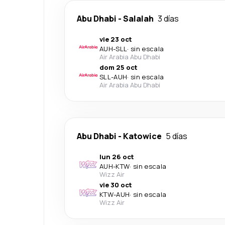
Abu Dhabi
-
Salalah
3 días
vie 23 oct
AUH
-
SLL
·
sin escala
Air Arabia Abu Dhabi
dom 25 oct
SLL
-
AUH
·
sin escala
Air Arabia Abu Dhabi
Abu Dhabi
-
Katowice
5 días
lun 26 oct
AUH
-
KTW
·
sin escala
Wizz Air
vie 30 oct
KTW
-
AUH
·
sin escala
Wizz Air