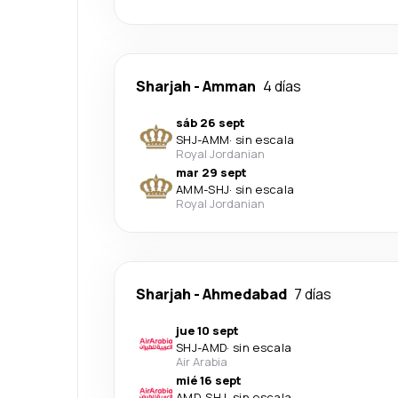
Sharjah
-
Amman
4 días
sáb 26 sept
SHJ
-
AMM
·
sin escala
Royal Jordanian
mar 29 sept
AMM
-
SHJ
·
sin escala
Royal Jordanian
Sharjah
-
Ahmedabad
7 días
jue 10 sept
SHJ
-
AMD
·
sin escala
Air Arabia
mié 16 sept
AMD
-
SHJ
·
sin escala