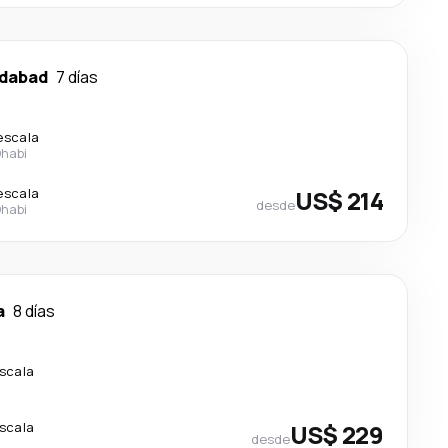
dabad
7 días
escala
Dhabi
escala
US$ 214
desde
Dhabi
a
8 días
escala
escala
US$ 229
desde