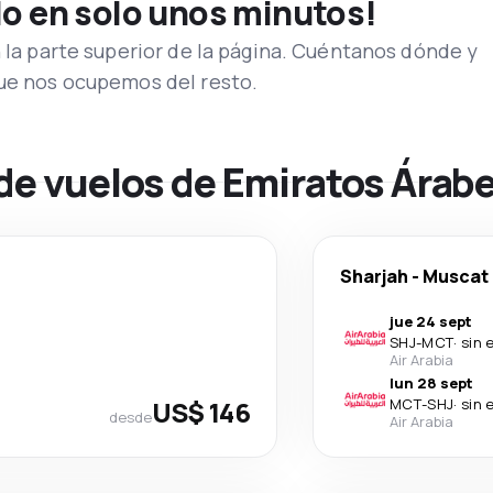
lo en solo unos minutos!
n la parte superior de la página. Cuéntanos dónde y
que nos ocupemos del resto.
 de vuelos de Emiratos Árab
Sharjah
-
Muscat
jue 24 sept
SHJ
-
MCT
·
sin 
Air Arabia
lun 28 sept
US$ 146
MCT
-
SHJ
·
sin 
desde
Air Arabia