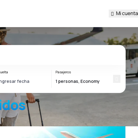
Mi cuenta
uelta
Pasajeros
idos