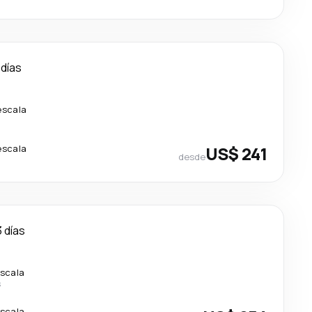
 días
escala
escala
US$ 241
desde
3 días
escala
s
escala