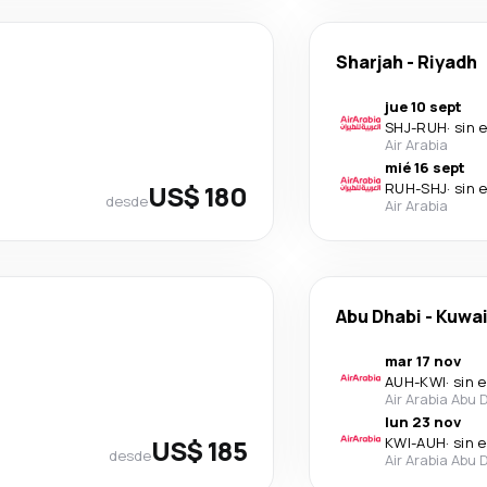
Sharjah
-
Riyadh
jue 10 sept
SHJ
-
RUH
·
sin 
Air Arabia
mié 16 sept
US$ 180
RUH
-
SHJ
·
sin 
desde
Air Arabia
Abu Dhabi
-
Kuwai
mar 17 nov
AUH
-
KWI
·
sin 
Air Arabia Abu 
lun 23 nov
US$ 185
KWI
-
AUH
·
sin 
desde
Air Arabia Abu 