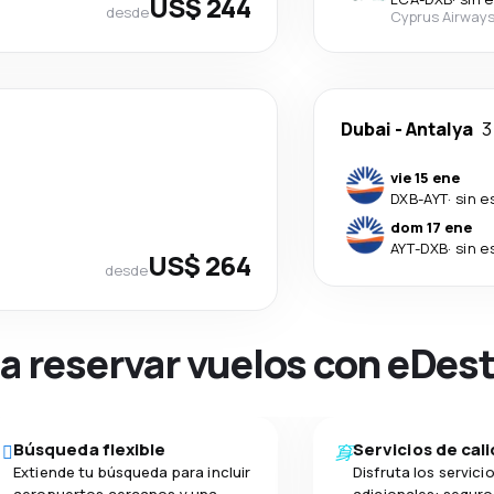
US$ 244
desde
Cyprus Airway
Dubai
-
Antalya
3
vie 15 ene
DXB
-
AYT
·
sin e
dom 17 ene
AYT
-
DXB
·
sin e
US$ 264
desde
na reservar vuelos con eDes
Búsqueda flexible
Servicios de cal
Extiende tu búsqueda para incluir
Disfruta los servici