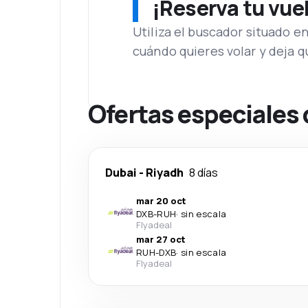
¡Reserva tu vue
Utiliza el buscador situado e
cuándo quieres volar y deja 
Ofertas especiales
Dubai
-
Riyadh
8 días
mar 20 oct
DXB
-
RUH
·
sin escala
Flyadeal
mar 27 oct
RUH
-
DXB
·
sin escala
Flyadeal