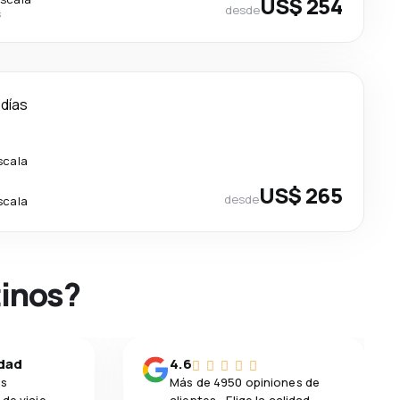
US$ 254
desde
s
 días
scala
US$ 265
desde
scala
tinos?
idad
4.6
os
Más de 4950 opiniones de