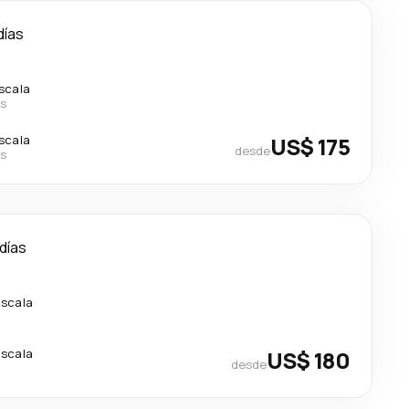
días
escala
ys
escala
US$ 175
desde
ys
 días
escala
escala
US$ 180
desde