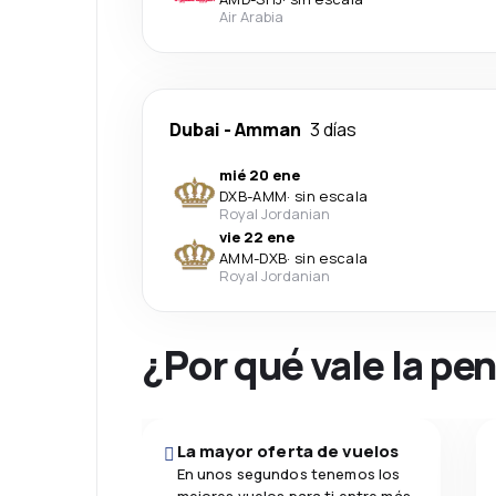
Air Arabia
Dubai
-
Amman
3 días
mié 20 ene
DXB
-
AMM
·
sin escala
Royal Jordanian
vie 22 ene
AMM
-
DXB
·
sin escala
Royal Jordanian
¿Por qué vale la pe
La mayor oferta de vuelos
En unos segundos tenemos los