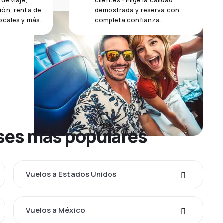
de viaje,
clientes - Elige la calidad
ión, renta de
demostrada y reserva con
ocales y más.
completa confianza.
íses más populares
Vuelos a Estados Unidos
Vuelos a México