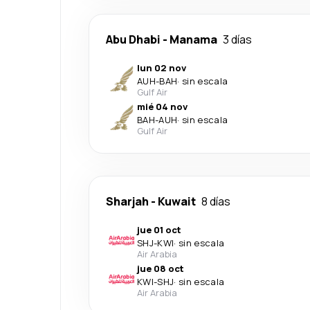
Abu Dhabi
-
Manama
3 días
lun 02 nov
AUH
-
BAH
·
sin escala
Gulf Air
mié 04 nov
BAH
-
AUH
·
sin escala
Gulf Air
Sharjah
-
Kuwait
8 días
jue 01 oct
SHJ
-
KWI
·
sin escala
Air Arabia
jue 08 oct
KWI
-
SHJ
·
sin escala
Air Arabia