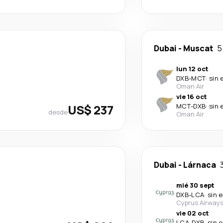
Dubai
-
Muscat
5
lun 12 oct
DXB
-
MCT
·
sin 
Oman Air
vie 16 oct
US$ 237
MCT
-
DXB
·
sin 
desde
Oman Air
Dubai
-
Lárnaca
mié 30 sept
DXB
-
LCA
·
sin 
Cyprus Airway
vie 02 oct
LCA
-
DXB
·
sin 