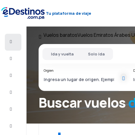
Tu plataforma de viaje
Vuelos baratos
Vuelos Emiratos Árabes U
Vuelos
baratos
Ida y vuelta
Solo ida
Alojamientos
Orgien
D
Ofertas
Completa
el viaje
Buscar vuelos
d
Inspiración
y consejos
Atención
al cliente