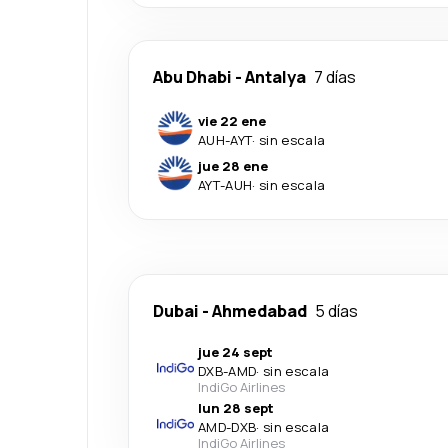
Abu Dhabi
-
Antalya
7 días
vie 22 ene
AUH
-
AYT
·
sin escala
jue 28 ene
AYT
-
AUH
·
sin escala
Dubai
-
Ahmedabad
5 días
jue 24 sept
DXB
-
AMD
·
sin escala
IndiGo Airlines
lun 28 sept
AMD
-
DXB
·
sin escala
IndiGo Airlines