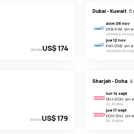
Dubai
-
Kuwait
5 
dom 08 nov
DXB
-
KWI
·
sin 
Jazeera Airwa
jue 12 nov
US$ 174
KWI
-
DXB
·
sin 
desde
Jazeera Airwa
Sharjah
-
Doha
4
lun 14 sept
SHJ
-
DOH
·
sin 
Air Arabia
jue 17 sept
US$ 179
DOH
-
SHJ
·
sin 
desde
Air Arabia