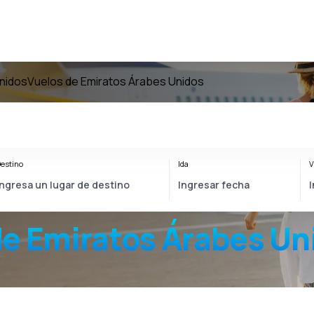
nidos
Vuelos de Emiratos Árabes Unidos
estino
Ida
V
e Emiratos Árabes Un