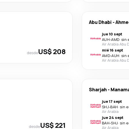
Abu Dhabi
-
Ahme
jue 10 sept
AUH
-
AMD
·
sin 
Air Arabia Abu 
US$ 208
mié 16 sept
desde
AMD
-
AUH
·
sin 
Air Arabia Abu 
Sharjah
-
Manam
jue 17 sept
SHJ
-
BAH
·
sin 
Air Arabia
jue 24 sept
US$ 221
BAH
-
SHJ
·
sin 
desde
Air Arabia