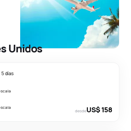
es Unidos
5 días
escala
escala
US$ 158
desde