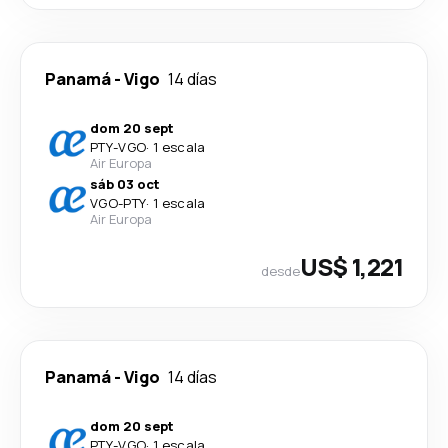
Panamá
-
Vigo
14 días
dom 20 sept
PTY
-
VGO
·
1 escala
Air Europa
sáb 03 oct
VGO
-
PTY
·
1 escala
Air Europa
US$ 1,221
desde
Panamá
-
Vigo
14 días
dom 20 sept
PTY
-
VGO
·
1 escala