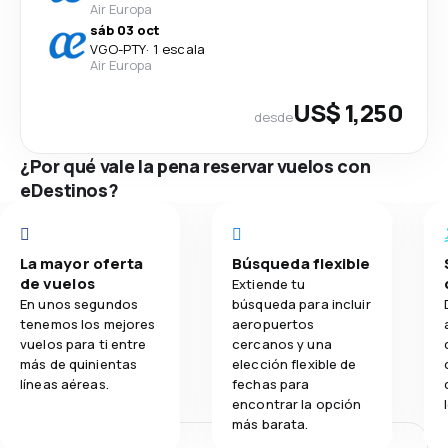
Air Europa
sáb 03 oct
VGO
-
PTY
·
1 escala
Air Europa
US$ 1,250
desde
¿Por qué vale la pena reservar vuelos con
eDestinos?
La mayor oferta
Búsqueda flexible
de vuelos
Extiende tu
En unos segundos
búsqueda para incluir
tenemos los mejores
aeropuertos
vuelos para ti entre
cercanos y una
más de quinientas
elección flexible de
líneas aéreas.
fechas para
encontrar la opción
más barata.