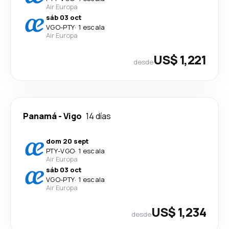
Air Europa
sáb 03 oct
VGO
-
PTY
·
1 escala
Air Europa
US$ 1,221
desde
Panamá
-
Vigo
14 días
dom 20 sept
PTY
-
VGO
·
1 escala
Air Europa
sáb 03 oct
VGO
-
PTY
·
1 escala
Air Europa
US$ 1,234
desde