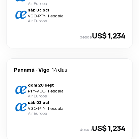
Air Europa
sáb 03 oct
VGO
-
PTY
·
1 escala
Air Europa
US$ 1,234
desde
Panamá
-
Vigo
14 días
dom 20 sept
PTY
-
VGO
·
1 escala
Air Europa
sáb 03 oct
VGO
-
PTY
·
1 escala
Air Europa
US$ 1,234
desde