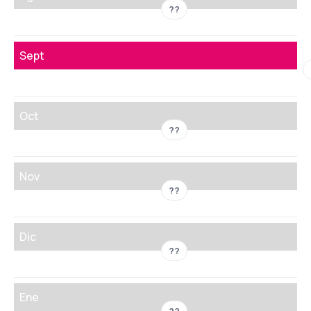
??
Sept
Oct
??
Nov
??
Dic
??
Ene