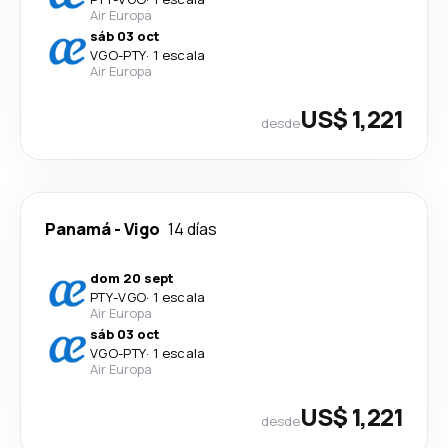
Air Europa
sáb 03 oct
VGO
-
PTY
·
1 escala
Air Europa
US$ 1,221
desde
Panamá
-
Vigo
14 días
dom 20 sept
PTY
-
VGO
·
1 escala
Air Europa
sáb 03 oct
VGO
-
PTY
·
1 escala
Air Europa
US$ 1,221
desde