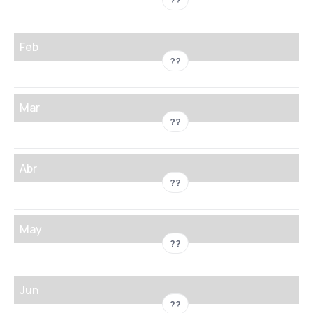
??
Feb
??
Mar
??
Abr
??
May
??
Jun
??