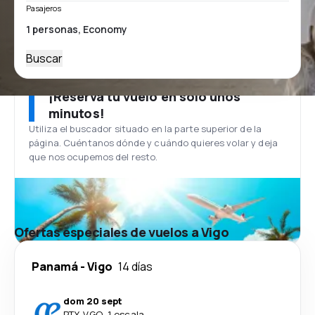
Pasajeros
Buscar
¡Reserva tu vuelo en solo unos
minutos!
Utiliza el buscador situado en la parte superior de la
página. Cuéntanos dónde y cuándo quieres volar y deja
que nos ocupemos del resto.
Ofertas especiales de vuelos a Vigo
Panamá
-
Vigo
14 días
dom 20 sept
PTY
-
VGO
·
1 escala