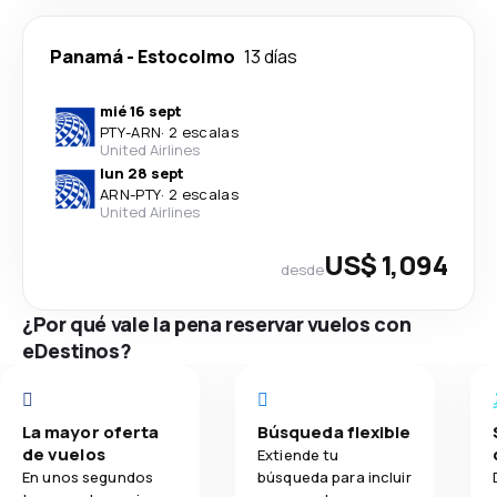
Panamá
-
Estocolmo
13 días
mié 16 sept
PTY
-
ARN
·
2 escalas
United Airlines
lun 28 sept
ARN
-
PTY
·
2 escalas
United Airlines
US$ 1,094
desde
¿Por qué vale la pena reservar vuelos con
eDestinos?
La mayor oferta
Búsqueda flexible
de vuelos
Extiende tu
En unos segundos
búsqueda para incluir