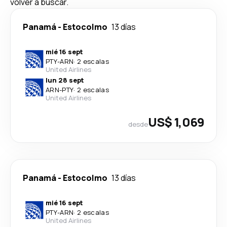
volver a buscar.
Panamá
-
Estocolmo
13 días
mié 16 sept
PTY
-
ARN
·
2 escalas
United Airlines
lun 28 sept
ARN
-
PTY
·
2 escalas
United Airlines
US$ 1,069
desde
Panamá
-
Estocolmo
13 días
mié 16 sept
PTY
-
ARN
·
2 escalas
United Airlines