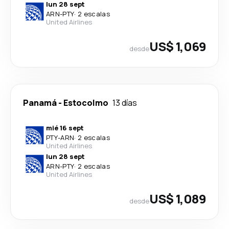
lun 28 sept
ARN
-
PTY
·
2 escalas
United Airlines
US$ 1,069
desde
Panamá
-
Estocolmo
13 días
mié 16 sept
PTY
-
ARN
·
2 escalas
United Airlines
lun 28 sept
ARN
-
PTY
·
2 escalas
United Airlines
US$ 1,089
desde