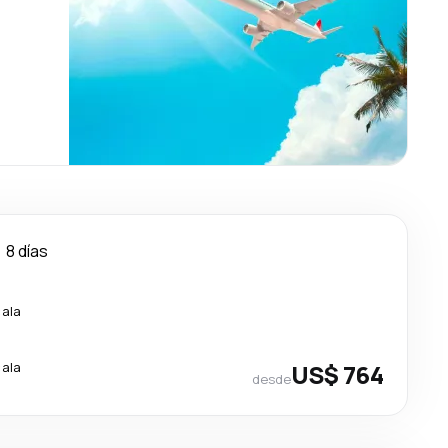
8 días
cala
cala
US$ 764
desde