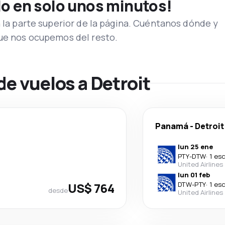
lo en solo unos minutos!
n la parte superior de la página. Cuéntanos dónde y
que nos ocupemos del resto.
de vuelos a Detroit
Panamá
-
Detroit
lun 25 ene
PTY
-
DTW
·
1 es
United Airlines
lun 01 feb
US$ 764
DTW
-
PTY
·
1 es
desde
United Airlines