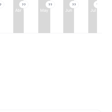
?
??
??
??
??
Abr
May
Jun
Jul