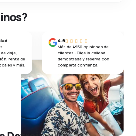
tinos?
idad
4.6
os
Más de 4950 opiniones de
de viaje,
clientes - Elige la calidad
ión, renta de
demostrada y reserva con
ocales y más.
completa confianza.
a Detroit