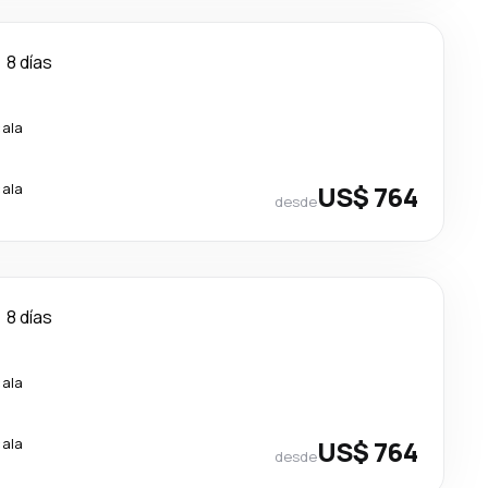
8 días
cala
cala
US$ 764
desde
8 días
cala
cala
US$ 764
desde