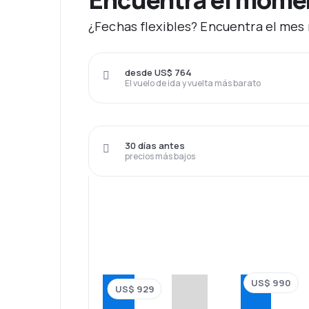
¿Fechas flexibles? Encuentra el mes 
desde US$ 764
El vuelo de ida y vuelta más barato
30 días antes
precios más bajos
US$ 990
US$ 929