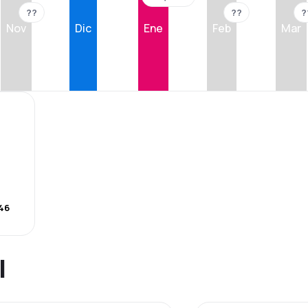
??
??
?
Nov
Dic
Ene
Feb
Mar
46
l