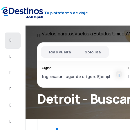
Tu plataforma de viaje
Vuelos baratos
Vuelos a Estados Unidos
V
Vuelos
baratos
Ida y vuelta
Solo ida
Alojamientos
Orgien
D
Ofertas
Completa
el viaje
Detroit - Buscar
Inspiración
y consejos
Atención
al cliente