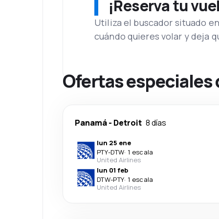
¡Reserva tu vue
Utiliza el buscador situado e
cuándo quieres volar y deja 
Ofertas especiales 
Panamá
-
Detroit
8 días
lun 25 ene
PTY
-
DTW
·
1 escala
United Airlines
lun 01 feb
DTW
-
PTY
·
1 escala
United Airlines