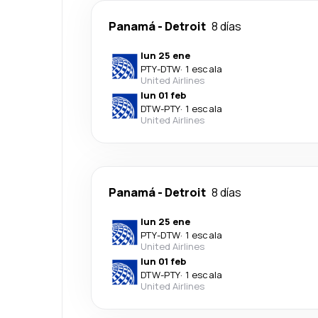
Panamá
-
Detroit
8 días
lun 25 ene
PTY
-
DTW
·
1 escala
United Airlines
lun 01 feb
DTW
-
PTY
·
1 escala
United Airlines
Panamá
-
Detroit
8 días
lun 25 ene
PTY
-
DTW
·
1 escala
United Airlines
lun 01 feb
DTW
-
PTY
·
1 escala
United Airlines