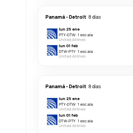
Panamá
-
Detroit
8 días
lun 25 ene
PTY
-
DTW
·
1 escala
United Airlines
lun 01 feb
DTW
-
PTY
·
1 escala
United Airlines
Panamá
-
Detroit
8 días
lun 25 ene
PTY
-
DTW
·
1 escala
United Airlines
lun 01 feb
DTW
-
PTY
·
1 escala
United Airlines