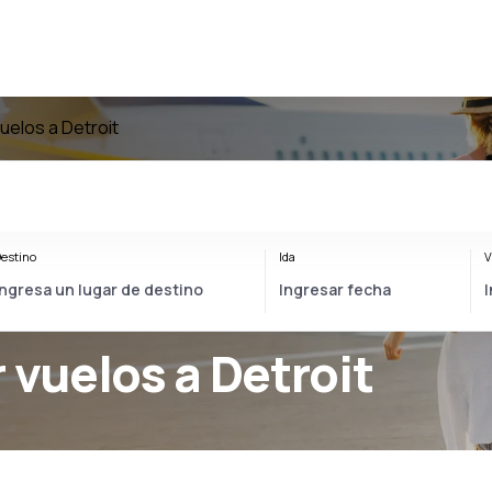
uelos a Detroit
estino
Ida
V
 vuelos a Detroit