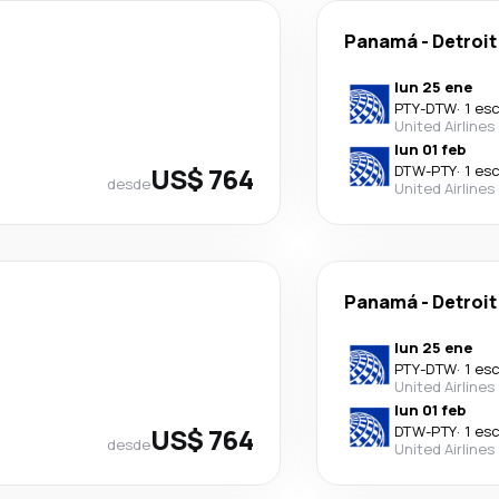
Panamá
-
Detroit
lun 25 ene
PTY
-
DTW
·
1 es
United Airlines
lun 01 feb
US$ 764
DTW
-
PTY
·
1 es
desde
United Airlines
Panamá
-
Detroit
lun 25 ene
PTY
-
DTW
·
1 es
United Airlines
lun 01 feb
US$ 764
DTW
-
PTY
·
1 es
desde
United Airlines