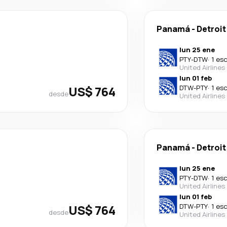
Panamá
-
Detroit
lun 25 ene
PTY
-
DTW
·
1 es
United Airlines
lun 01 feb
US$ 764
DTW
-
PTY
·
1 es
desde
United Airlines
Panamá
-
Detroit
lun 25 ene
PTY
-
DTW
·
1 es
United Airlines
lun 01 feb
US$ 764
DTW
-
PTY
·
1 es
desde
United Airlines