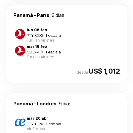
Panamá
-
París
9 días
lun 08 feb
PTY
-
CDG
·
1 escala
Turkish Airlines
mar 16 feb
CDG
-
PTY
·
1 escala
Turkish Airlines
US$ 1,012
desde
Panamá
-
Londres
9 días
mar 20 abr
PTY
-
LGW
·
1 escala
Air Europa