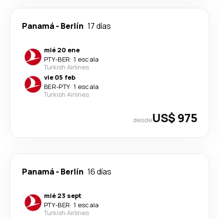
Panamá
-
Berlín
17 días
mié 20 ene
PTY
-
BER
·
1 escala
Turkish Airlines
vie 05 feb
BER
-
PTY
·
1 escala
Turkish Airlines
US$ 975
desde
Panamá
-
Berlín
16 días
mié 23 sept
PTY
-
BER
·
1 escala
Turkish Airlines