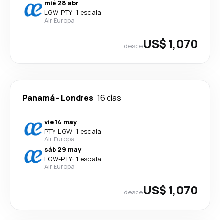
mié 28 abr
LGW
-
PTY
·
1 escala
Air Europa
US$ 1,070
desde
Panamá
-
Londres
16 días
vie 14 may
PTY
-
LGW
·
1 escala
Air Europa
sáb 29 may
LGW
-
PTY
·
1 escala
Air Europa
US$ 1,070
desde