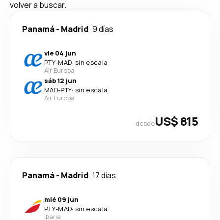
volver a buscar.
Panamá
-
Madrid
9 días
vie 04 jun
PTY
-
MAD
·
sin escala
Air Europa
sáb 12 jun
MAD
-
PTY
·
sin escala
Air Europa
US$ 815
desde
Panamá
-
Madrid
17 días
mié 09 jun
PTY
-
MAD
·
sin escala
Iberia