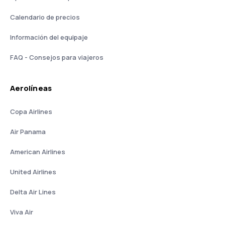
Calendario de precios
Información del equipaje
FAQ - Consejos para viajeros
Aerolíneas
Copa Airlines
Air Panama
American Airlines
United Airlines
Delta Air Lines
Viva Air