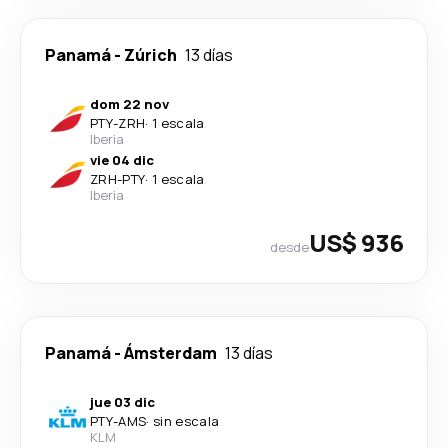
Panamá
-
Zúrich
13 días
dom 22 nov
PTY
-
ZRH
·
1 escala
Iberia
vie 04 dic
ZRH
-
PTY
·
1 escala
Iberia
US$ 936
desde
Panamá
-
Ámsterdam
13 días
jue 03 dic
PTY
-
AMS
·
sin escala
KLM