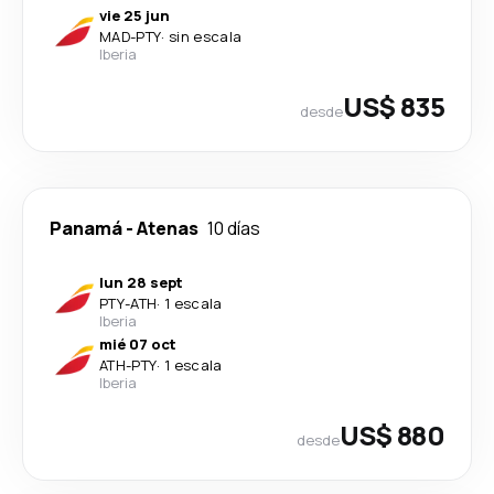
vie 25 jun
MAD
-
PTY
·
sin escala
Iberia
US$ 835
desde
Panamá
-
Atenas
10 días
lun 28 sept
PTY
-
ATH
·
1 escala
Iberia
mié 07 oct
ATH
-
PTY
·
1 escala
Iberia
US$ 880
desde