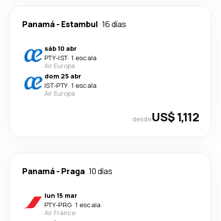
Panamá
-
Estambul
16 días
sáb 10 abr
PTY
-
IST
·
1 escala
Air Europa
dom 25 abr
IST
-
PTY
·
1 escala
Air Europa
US$ 1,112
desde
Panamá
-
Praga
10 días
lun 15 mar
PTY
-
PRG
·
1 escala
Air France