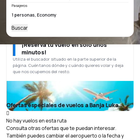
Pasajeros
Buscar
¡Reserva tu vuelo en solo unos
minutos!
Utiliza el buscador situado en la parte superior de la
página. Cuéntanos dónde y cuándo quieres volar y deja
que nos ocupemos del resto.
Ofertas especiales de vuelos a Banja Luka
No hay vuelos en esta ruta
Consulta otras ofertas que te puedan interesar.
También puedes cambiar el aeropuerto o la fecha y