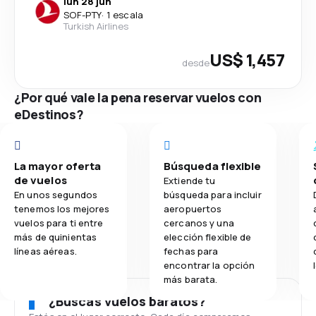
lun 28 jun
SOF
-
PTY
·
1 escala
Turkish Airlines
US$ 1,457
desde
¿Por qué vale la pena reservar vuelos con
eDestinos?
La mayor oferta
Búsqueda flexible
de vuelos
Extiende tu
En unos segundos
búsqueda para incluir
tenemos los mejores
aeropuertos
vuelos para ti entre
cercanos y una
más de quinientas
elección flexible de
líneas aéreas.
fechas para
encontrar la opción
más barata.
¿Buscas vuelos baratos?