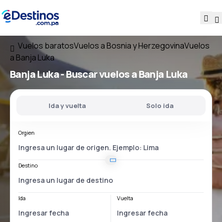
Vuelos baratos
Vuelos a Bosnia y Herzegovina
Vuelos
a Banja Luka
Banja Luka - Buscar vuelos a Banja Luka
Ida y vuelta
Solo ida
Orgien
Destino
Ida
Vuelta