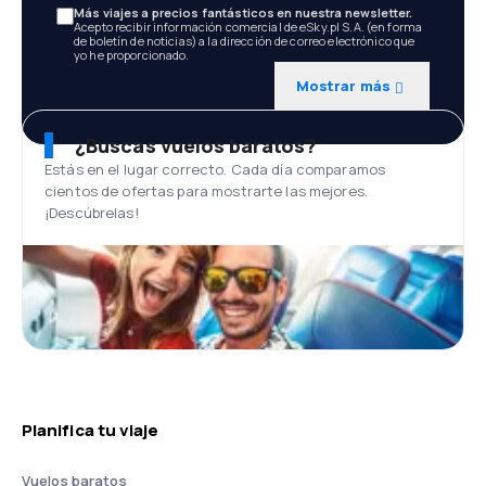
Más viajes a precios fantásticos en nuestra newsletter.
Acepto recibir información comercial de eSky.pl S.A. (en forma
de boletín de noticias) a la dirección de correo electrónico que
yo he proporcionado.
Mostrar más
¿Buscas vuelos baratos?
Estás en el lugar correcto. Cada día comparamos
cientos de ofertas para mostrarte las mejores.
¡Descúbrelas!
Planifica tu viaje
Vuelos baratos