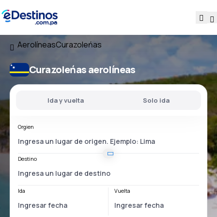
Aerolíneas
Curazoleńas
Curazoleńas aerolíneas
Ida y vuelta
Solo ida
Orgien
Destino
Ida
Vuelta