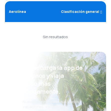
Aerolínea
Clasificación general
Sin resultados
¡Eh! Descarga la app de
eDestinos y viaja
incluso más
cómodamente.
Nuevas ofertas cada día: vuelos,
vacaciones, escapadas